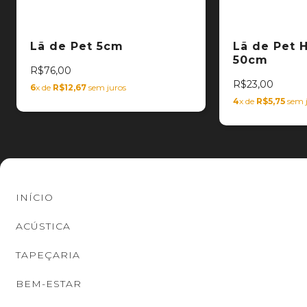
Lã de Pet 5cm
Lã de Pet 
50cm
R$76,00
R$23,00
6
x de
R$12,67
sem juros
4
x de
R$5,75
sem 
INÍCIO
ACÚSTICA
TAPEÇARIA
BEM-ESTAR