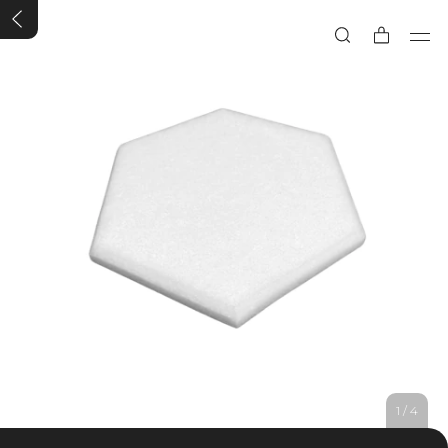
1
/
4