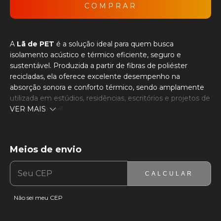
A
Lã de PET
é a solução ideal para quem busca
isolamento acústico e térmico eficiente, seguro e
sustentável. Produzida a partir de fibras de poliéster
recicladas, ela oferece excelente desempenho na
absorção sonora e conforto térmico, sendo amplamente
utilizada em estúdios, residências, escritórios e projetos de
construção civil.
VER MAIS
Alta eficiência acústica
– Reduz ecos, reverberações e
ruídos indesejados, melhorando o conforto sonoro dos
ambientes.
Meios de envio
ENTREGAS PARA O CEP:
ALTERAR CEP
Isolamento térmico
– Mantém a temperatura interna
mais estável, proporcionando economia de energia.
CALCULAR
Segurança
– Produto atóxico, sem cheiro, não prolifera
mofo nem bactérias e não causa irritação ao toque.
Não sei meu CEP
Medidas:
30x2,5cm e 30x5cm.
Antichamas:
NBR9442