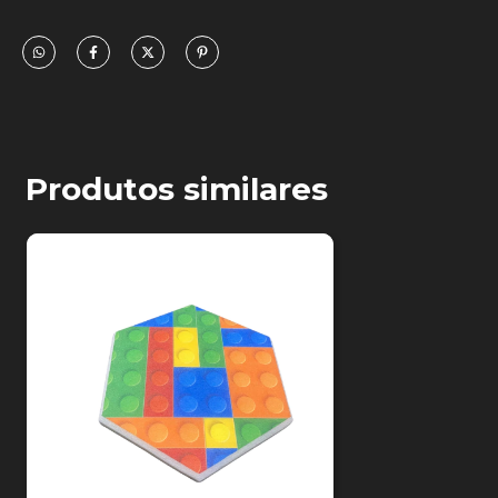
Medida:
30x2,5cm
Antichamas:
NBR9442
Densidade:
35kg/m³
Classificação:
II-B
Produtos similares