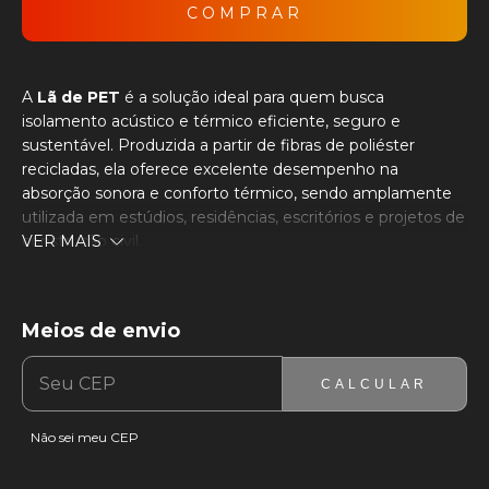
A
Lã de PET
é a solução ideal para quem busca
isolamento acústico e térmico eficiente, seguro e
sustentável. Produzida a partir de fibras de poliéster
recicladas, ela oferece excelente desempenho na
absorção sonora e conforto térmico, sendo amplamente
utilizada em estúdios, residências, escritórios e projetos de
construção civil.
VER MAIS
Alta eficiência acústica
– Reduz ecos, reverberações e
ruídos indesejados, melhorando o conforto sonoro dos
ambientes.
Meios de envio
ENTREGAS PARA O CEP:
ALTERAR CEP
Isolamento térmico
– Mantém a temperatura interna
mais estável, proporcionando economia de energia.
CALCULAR
Segurança
– Produto atóxico, sem cheiro, não prolifera
mofo nem bactérias e não causa irritação ao toque.
Não sei meu CEP
Película externa com textura.