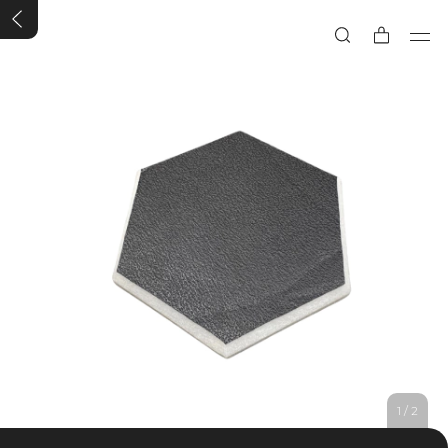
1
/
2