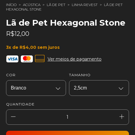
INÍCIO
>
ACÚSTICA
>
LÃ DE PET
>
LINHA REVEST
>
LÃ DE PET
HEXAGONAL STONE
Lã de Pet Hexagonal Stone
R$12,00
3
x de
R$4,00
sem juros
Ver meios de pagamento
COR
TAMANHO
QUANTIDADE