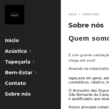
INÍCIO
>
SOBRE NÓS
Sobre nós
Quem som
Início
Acústica
É com grande satisfa
chega até você!
Tapeçaria
Atuando na industriali
Bem-Estar
tapeçaria em geral, at
cosméticos, náutico, ho
Contato
O Armazém das Espuma
Sobre nós
São Bernardo do Campo,
e qualificados que at
Nosso principal compro