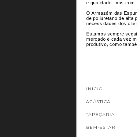
e qualidade, mas com p
O Armazém das Espuma
de poliuretano de alt
necessidades dos clie
Estamos sempre seguin
mercado e cada vez ma
produtivo, como també
INÍCIO
ACÚSTICA
TAPEÇARIA
BEM-ESTAR