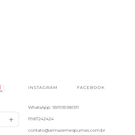
INSTAGRAM
FACEBOOK
WhatsApp: 5511959381311
11967242424
contato@armazemespumas.com.br