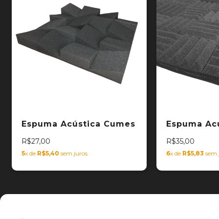
Espuma Acústica Cumes
Espuma Acú
R$27,00
R$35,00
5
x de
R$5,40
sem juros
6
x de
R$5,83
sem 