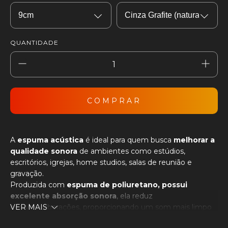
QUANTIDADE
A
espuma acústica
é ideal para quem busca
melhorar a
qualidade sonora
de ambientes como estúdios,
escritórios, igrejas, home studios, salas de reunião e
gravação.
Produzida com
espuma de poliuretano, possui
excelente absorção sonora
, ela reduz
ecos/reverberações, proporcionando um som mais limpo
VER MAIS
e agradável.