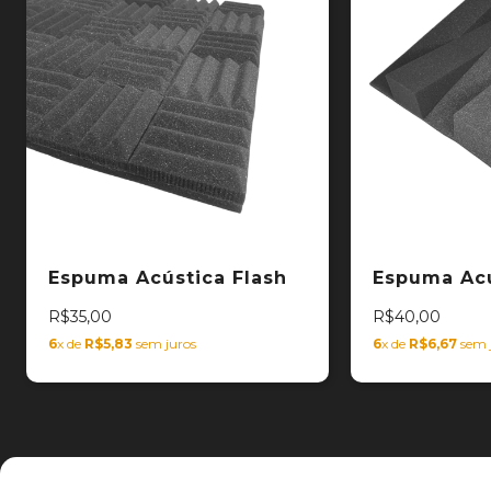
Espuma Acústica Flash
Espuma Acú
R$35,00
R$40,00
6
x de
R$5,83
sem juros
6
x de
R$6,67
sem 