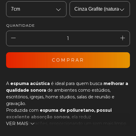
QUANTIDADE
A
espuma acústica
é ideal para quem busca
melhorar a
qualidade sonora
de ambientes como estúdios,
escritórios, igrejas, home studios, salas de reunião e
gravação.
Produzida com
espuma de poliuretano, possui
excelente absorção sonora
, ela reduz
ecos/reverberações, proporcionando um som mais limpo
VER MAIS
e agradável.