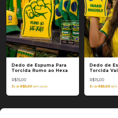
Dedo de Espuma Para
Dedo de E
Torcida Rumo ao Hexa
Torcida Vai
R$15,00
R$15,00
3
x de
R$5,00
sem juros
3
x de
R$5,00
sem 