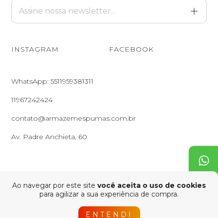
INSTAGRAM
FACEBOOK
WhatsApp: 5511959381311
11967242424
contato@armazemespumas.com.br
Av. Padre Anchieta, 60
Ao navegar por este site
você aceita o uso de cookies
para agilizar a sua experiência de compra.
Copyright Armazém das Espumas - 31716086000187 - 2026. Todos
os direitos reservados.
ENTENDI