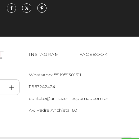
INSTAGRAM
FACEBOOK
WhatsApp: 5511959381311
11967242424
contato@armazemespumas.com.br
Av. Padre Anchieta, 60