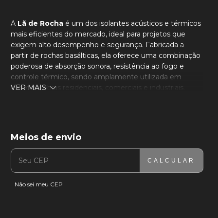
A
Lã de Rocha
é um dos isolantes acústicos e térmicos
mais eficientes do mercado, ideal para projetos que
exigem alto desempenho e segurança. Fabricada a
partir de rochas basálticas, ela oferece uma combinação
poderosa de absorção sonora, resistência ao fogo e
controle térmico, sendo amplamente utilizada em
estúdios, obras residenciais, comerciais e industriais.
VER MAIS
Suas fibras podem causar irritações temporárias
durante o manuseio especialmente na pele, olhos e vias
respiratórias. Isso acontece porque o material solta
Meios de envio
partículas finas, semelhantes a poeira mineral, que
ENTREGAS PARA O CEP:
ALTERAR CEP
podem incomodar ao toque ou quando inaladas. Use
EPI na sua aplicação.
CALCULAR
Medida:
120x60x5cm
Não sei meu CEP