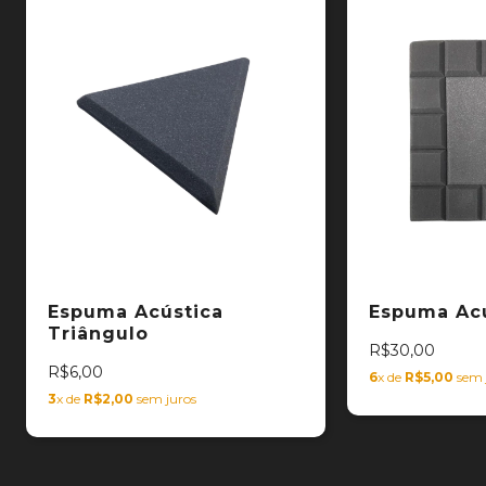
Espuma Acústica
Espuma Acú
Triângulo
R$30,00
R$6,00
6
x de
R$5,00
sem 
3
x de
R$2,00
sem juros