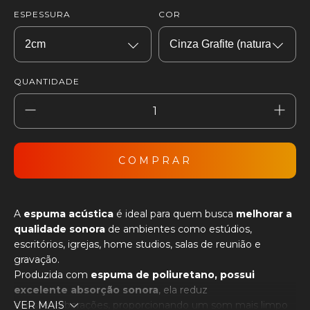
ESPESSURA
COR
QUANTIDADE
A
espuma acústica
é ideal para quem busca
melhorar a
qualidade sonora
de ambientes como estúdios,
escritórios, igrejas, home studios, salas de reunião e
gravação.
Produzida com
espuma de poliuretano, possui
excelente absorção sonora
, ela reduz
ecos/reverberações, proporcionando um som mais limpo
VER MAIS