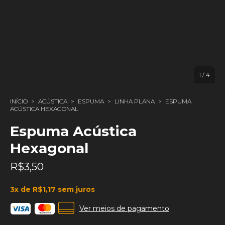
1
/
4
INÍCIO
>
ACÚSTICA
>
ESPUMA
>
LINHA PLANA
>
ESPUMA
ACÚSTICA HEXAGONAL
Espuma Acústica
Hexagonal
R$3,50
3
x de
R$1,17
sem juros
Ver meios de pagamento