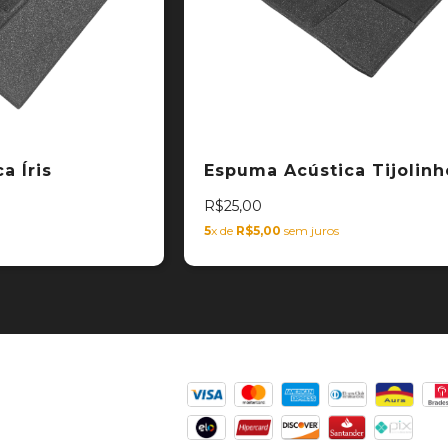
a Íris
Espuma Acústica Tijolinh
R$25,00
5
x de
R$5,00
sem juros