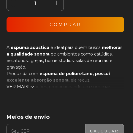
A
espuma acústica
é ideal para quem busca
melhorar
a qualidade sonora
de ambientes como estúdios,
escritórios, igrejas, home studios, salas de reunião e
gravação.
Produzida com
espuma de poliuretano, possui
excelente absorção sonora
, ela reduz
ecos/reverberações, proporcionando um som mais
VER MAIS
limpo e agradável.
Medidas:
50x50x4,5cm
Meios de envio
Densidade:
23kg/m³
ENTREGAS PARA O CEP:
ALTERAR CEP
Cor:
Cinza Grafite
- Produto auto extinguível, atende a
norma NBR9178 e classificação II-B.
CALCULAR