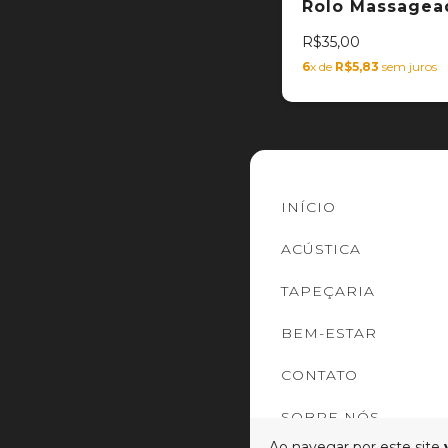
Rolo Massagea
R$35,00
6
x de
R$5,83
sem juros
INÍCIO
ACÚSTICA
TAPEÇARIA
BEM-ESTAR
CONTATO
SOBRE NÓS
Ao navegar por este site