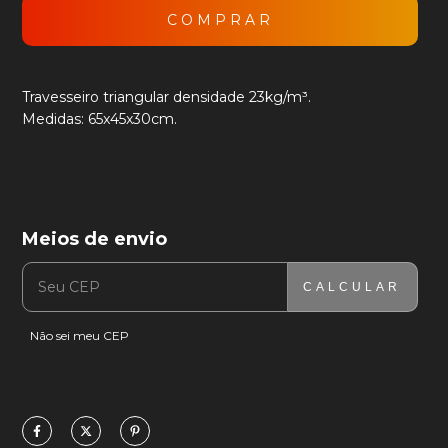
Travesseiro triangular densidade 23kg/m³.
Medidas: 65x45x30cm.
Meios de envio
ENTREGAS PARA O CEP:
ALTERAR CEP
CALCULAR
Não sei meu CEP