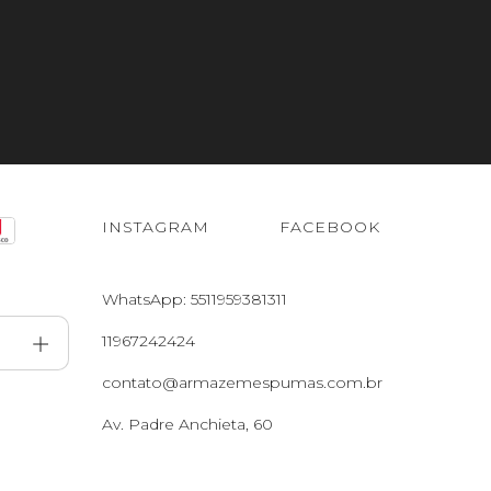
INSTAGRAM
FACEBOOK
WhatsApp: 5511959381311
11967242424
contato@armazemespumas.com.br
Av. Padre Anchieta, 60