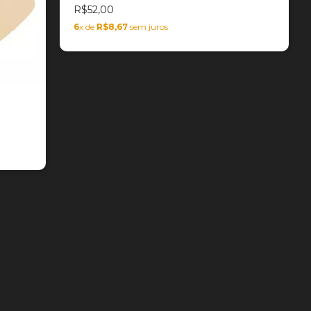
R$52,00
6
x de
R$8,67
sem juros