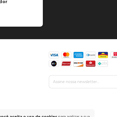
dor
você aceita o uso de cookies
para agilizar a sua