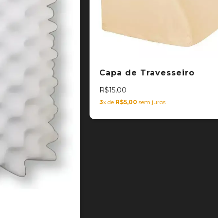
Capa de Travesseiro
R$15,00
3
x de
R$5,00
sem juros